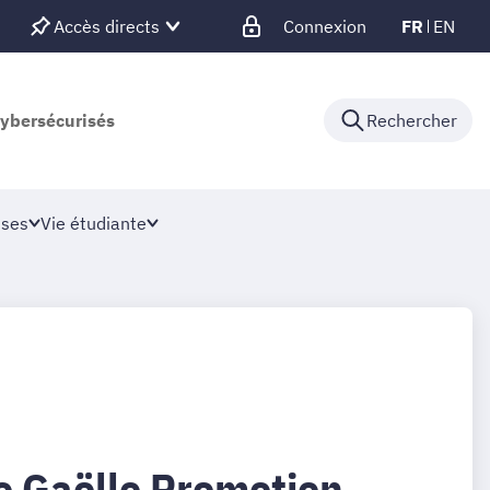
Accès directs
Connexion
FR
EN
cybersécurisés
Rechercher
ises
Vie étudiante
 Gaëlle Promotion