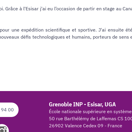
i. Grâce à l'Esisar j'ai eu l’occasion de partir en stage au Ca
pour une expédition scientifique et sportive. J'ai ensuite é
 nouveaux défis technologiques et humains, porteurs de sens 
Grenoble INP - Esisar, UGA
 94 00
École nationale supérieure en système
50 rue Barthélémy de Laffemas CS 10
26902 Valence Cedex 09 - France