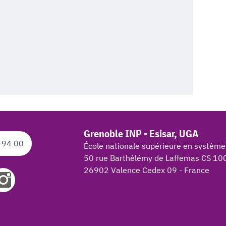
Grenoble INP - Esisar, UGA
 94 00
École nationale supérieure en système
50 rue Barthélémy de Laffemas CS 10
26902 Valence Cedex 09 - France