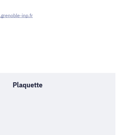
.grenoble-inp.fr
Plaquette