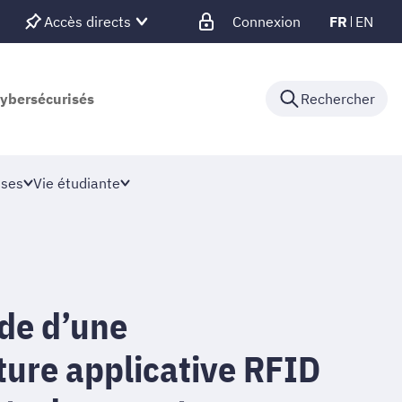
Accès directs
Connexion
FR
EN
cybersécurisés
Rechercher
ises
Vie étudiante
ude d’une
ture applicative RFID