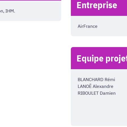
Entreprise
n, IHM.
AirFrance
Equipe proje
BLANCHARD Rémi
LANOË Alexandre
RIBOULET Damien