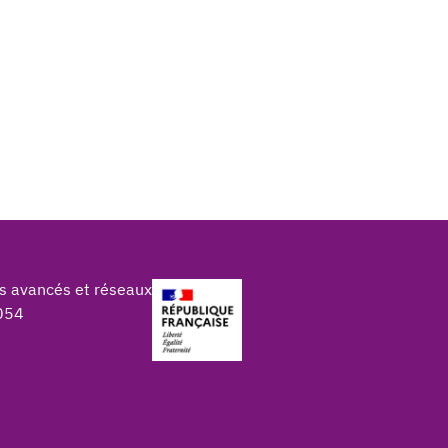
s avancés et réseaux
054