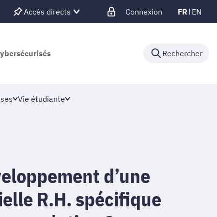
Accès directs
Connexion
FR
EN
cybersécurisés
Rechercher
ises
Vie étudiante
veloppement d’une
ielle R.H. spécifique