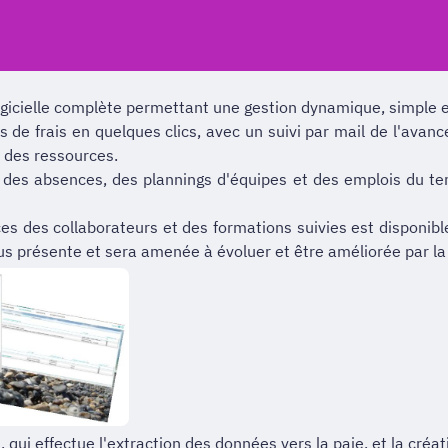
ogicielle complète permettant une gestion dynamique, simple e
 de frais en quelques clics, avec un suivi par mail de l'avan
l des ressources.
on des absences, des plannings d'équipes et des emplois du t
ces des collaborateurs et des formations suivies est disponib
us présente et sera amenée à évoluer et être améliorée par la 
i effectue l'extraction des données vers la paie, et la créat