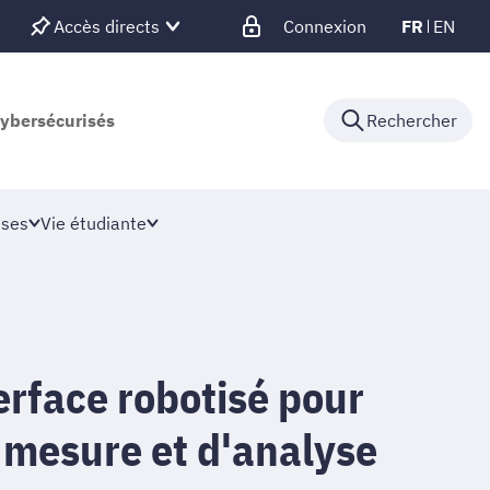
Accès directs
Connexion
FR
EN
cybersécurisés
Rechercher
ises
Vie étudiante
erface robotisé pour
e mesure et d'analyse