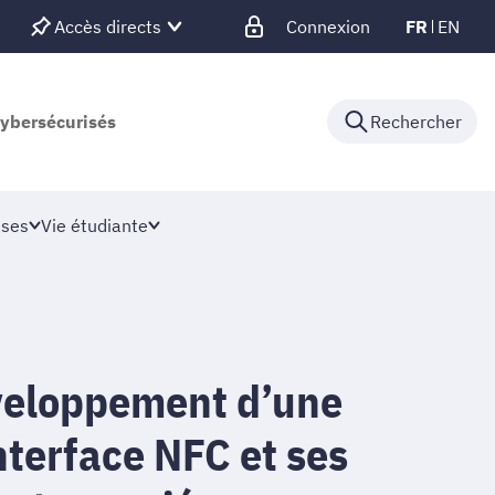
Accès directs
Connexion
FR
EN
cybersécurisés
Rechercher
ises
Vie étudiante
veloppement d’une
nterface NFC et ses