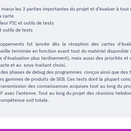
u mieux les 3 parties importantes du projet et d'évaluer à tout
a carte
ur PIC et outils de tests
 outils de tests
pements fut lancée dès la réception des cartes d'évalua
a veille terminée en fonction avant tout du matériel disponib
es d'évaluation plus tardivement), mais aussi des priorités 
carte et au sous-traitant choisi.
 des phases de debug des programmes conçus ainsi que des tes
tes gammes de produits de SEB. Ces tests dont la plupart concer
a transmission des connaissances acquises tout au long du proj
RF avec l'antenne. Tout au long du projet des réunions hebdo
 compétence soit totale.