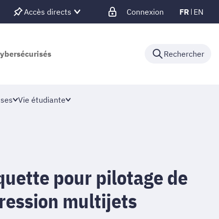
Accès directs
Connexion
FR
EN
cybersécurisés
Rechercher
ises
Vie étudiante
uette pour pilotage de
ression multijets