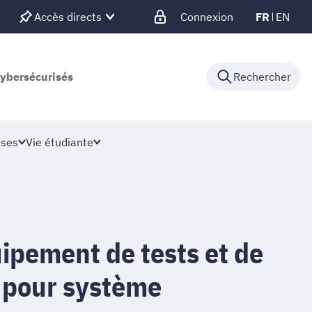
Accès directs
Connexion
FR
EN
cybersécurisés
Rechercher
ises
Vie étudiante
ipement de tests et de
n pour système