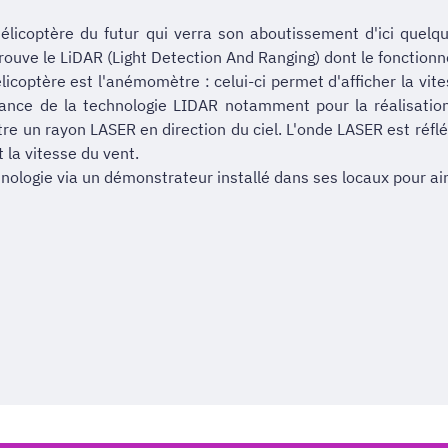
hélicoptère du futur qui verra son aboutissement d'ici quelq
trouve le LiDAR (Light Detection And Ranging) dont le fonction
icoptère est l'anémomètre : celui-ci permet d'afficher la vit
tance de la technologie LIDAR notamment pour la réalisatio
re un rayon LASER en direction du ciel. L'onde LASER est réfl
t la vitesse du vent.
logie via un démonstrateur installé dans ses locaux pour ains