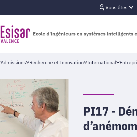
Vous êtes
Ecole d'ingénieurs en systèmes intelligents 
Admissions
Recherche et Innovation
International
Entrepr
PI17 - Dé
d’anémomé