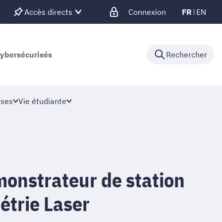
Accès directs
Connexion
FR
EN
cybersécurisés
Rechercher
ises
Vie étudiante
monstrateur de station
trie Laser