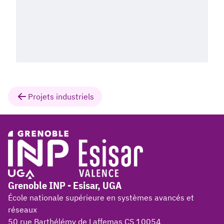
Projets industriels
Grenoble INP - Esisar, UGA
École nationale supérieure en systèmes avancés et
réseaux
50 rue Barthélémy de Laffemas CS 10054