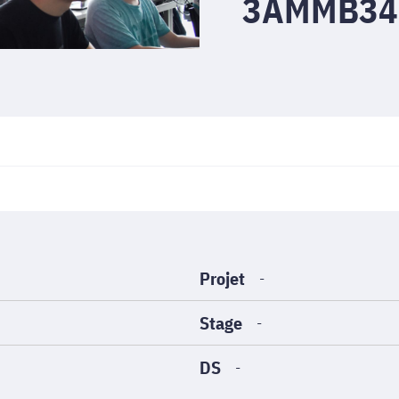
3AMMB34
Projet
-
Stage
-
DS
-