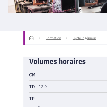
Formation
Cycle ingénieur
Informations
Volumes horaires
générales
CM
-
TD
12.0
TP
-