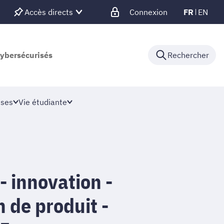
Accès directs
Connexion
FR
EN
cybersécurisés
Rechercher
ises
Vie étudiante
 - innovation -
 de produit -