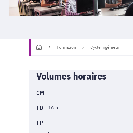
Formation
Cycle ingénieur
Informations
Volumes horaires
générales
CM
-
TD
16.5
TP
-