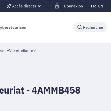
Accès directs
Connexion
FR
EN
cybersécurisés
Rechercher
ises
Vie étudiante
euriat - 4AMMB458