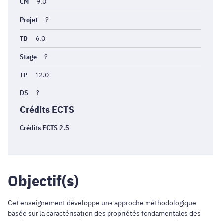
générales
CM
9.0
Projet
?
TD
6.0
Stage
?
TP
12.0
DS
?
Crédits ECTS
Crédits ECTS 2.5
Objectif(s)
Cet enseignement développe une approche méthodologique
basée sur la caractérisation des propriétés fondamentales des