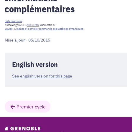
complémentaires
Liste des cours
Cursus ingénieur
->
Filière EIS
->Semestre 3
Equipe
->
Analyse et contrôle/commande des systèmes dynamiques
Mise à jour - 05/10/2015
English version
See english version for this page
Premier cycle