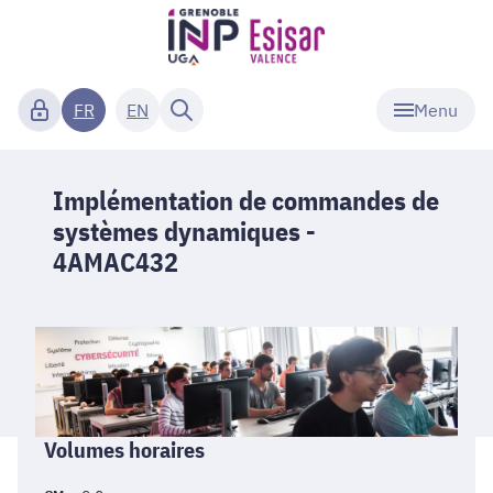
Menu
FR
EN
Implémentation de commandes de
systèmes dynamiques -
4AMAC432
Informations
Volumes horaires