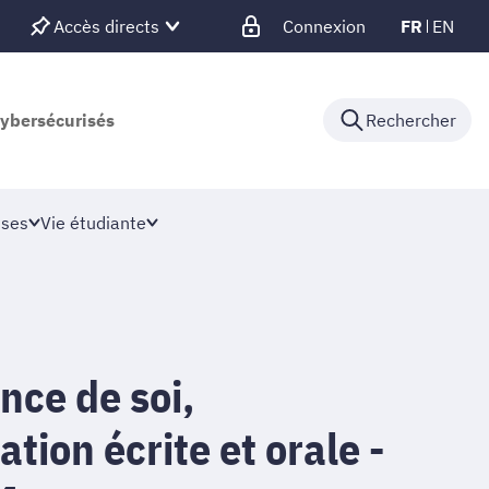
Accès directs
Connexion
FR
EN
cybersécurisés
Rechercher
ises
Vie étudiante
nce de soi,
ion écrite et orale -