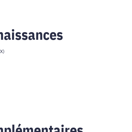
naissances
EX)
mplémentaires