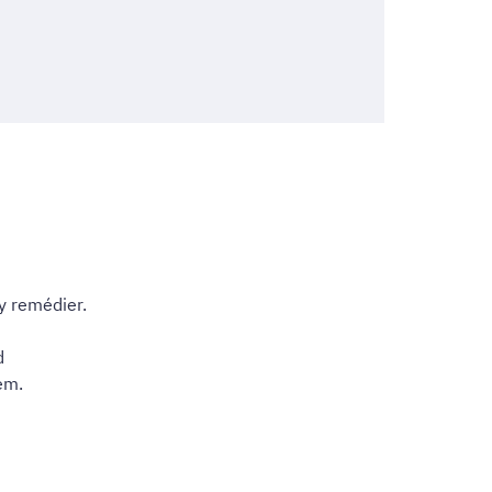
y remédier.
d
em.