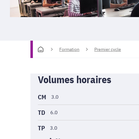
Formation
Premier cycle
Informations
Volumes horaires
générales
CM
3.0
TD
6.0
TP
3.0