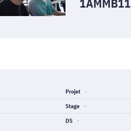
1AMMB11
Projet
-
Stage
-
DS
-