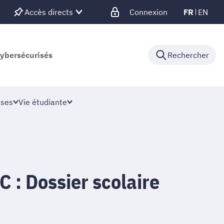
Accès directs
Connexion
FR
EN
cybersécurisés
Rechercher
ises
Vie étudiante
 : Dossier scolaire