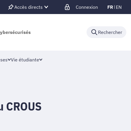
Accès directs
Connexion
FR
EN
cybersécurisés
Rechercher
ises
Vie étudiante
du CROUS