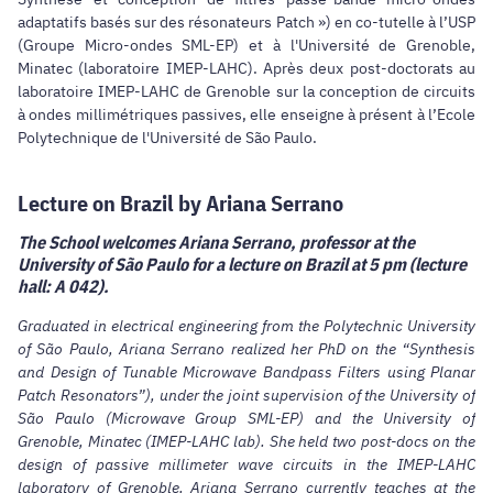
adaptatifs basés sur des résonateurs Patch ») en co-tutelle à l’USP
(Groupe Micro-ondes SML-EP) et à l'Université de Grenoble,
Minatec (laboratoire IMEP-LAHC). Après deux post-doctorats au
laboratoire IMEP-LAHC de Grenoble sur la conception de circuits
à ondes millimétriques passives, elle enseigne à présent à l’Ecole
Polytechnique de l'Université de São Paulo.
Lecture on Brazil by Ariana Serrano
The School welcomes Ariana Serrano, professor at the
University of São Paulo for a lecture on Brazil at 5 pm (lecture
hall: A 042).
Graduated in electrical engineering from the Polytechnic University
of São Paulo, Ariana Serrano realized her PhD on the “Synthesis
and Design of Tunable Microwave Bandpass Filters using Planar
Patch Resonators”), under the joint supervision of the University of
São Paulo (Microwave Group SML-EP) and the University of
Grenoble, Minatec (IMEP-LAHC lab). She held two post-docs on the
design of passive millimeter wave circuits in the IMEP-LAHC
laboratory of Grenoble. Ariana Serrano currently teaches at the