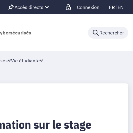
Accès directs
Connexion
FR
EN
cybersécurisés
Rechercher
ises
Vie étudiante
mation sur le stage