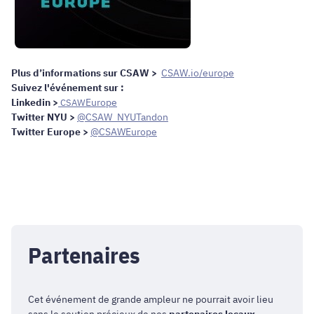
Plus d’informations sur CSAW >
CSAW.io/europe
Suivez l'événement sur :
Linkedin >
CSAW
Europe
Twitter NYU >
@CSAW_NYUTandon
Twitter Europe >
@CSAWEurope
Partenaires
Cet événement de grande ampleur ne pourrait avoir lieu
sans le soutien précieux de nos
partenaires locaux,