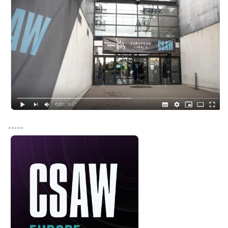
-----