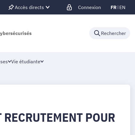
Accès directs
Connexion
FR
EN
cybersécurisés
Rechercher
ises
Vie étudiante
T RECRUTEMENT POUR