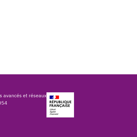
s avancés et réseaux
054