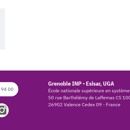
Grenoble INP - Esisar, UGA
 94 00
École nationale supérieure en système
50 rue Barthélémy de Laffemas CS 10
26902 Valence Cedex 09 - France