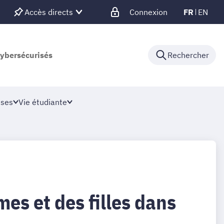
Accès directs
Connexion
FR
EN
cybersécurisés
Rechercher
ises
Vie étudiante
mes et des filles dans