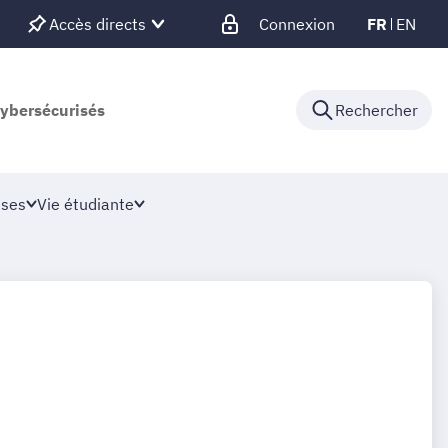
Accès directs
Connexion
FR
EN
cybersécurisés
Rechercher
ises
Vie étudiante