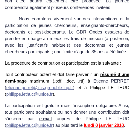
non citée pourra également être proposée. La journée
comprendra également plusieurs conférences invitées.
Nous comptons vivement sur des interventions et la
participation de jeunes chercheurs, enseignants-chercheurs,
doctorants et post-doctorants. Le GDR Ondes essaiera de
prendre en charge au mieux les frais de mission (a posteriori,
avec les justificatifs habituels) des doctorants et jeunes
chercheurs participants ; une limite d’âge de 35 ans a été fixée.
La procédure de contribution et participation est la suivante :
Tout contributeur potentiel doit faire parvenir un
résumé d’une
demi-page
maximum (.pdf, .doc, .rtf) à
Etienne PERRET
(
etienne.perret@lcis.grenoble-inp.fr
)
et à Philippe LE THUC
(
philippe.lethuc@unice.fr
).
La participation est gratuite mais l’inscription obligatoire. Ainsi,
tout participant souhaitant ou non donner une contribution doit
s’inscrire par
e-mail
auprès de Philippe LE THUC
(
philippe.lethuc@unice.fr
)
au plus tard le
lundi 8 janvier 2018
.