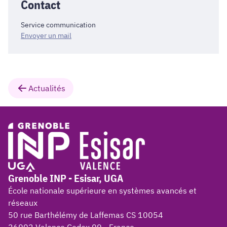
Contact
Service communication
Envoyer un mail
Actualités
Grenoble INP - Esisar, UGA
École nationale supérieure en systèmes avancés et
réseaux
50 rue Barthélémy de Laffemas CS 10054
26902 Valence Cedex 09 - France