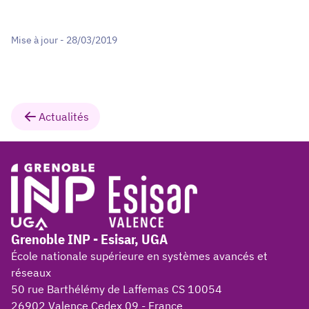
Mise à jour - 28/03/2019
Actualités
Grenoble INP - Esisar, UGA
École nationale supérieure en systèmes avancés et
réseaux
50 rue Barthélémy de Laffemas CS 10054
26902 Valence Cedex 09 - France