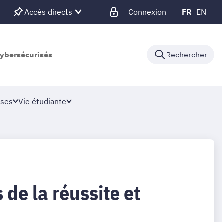
Accès directs
Connexion
FR
EN
cybersécurisés
Rechercher
ises
Vie étudiante
 de la réussite et