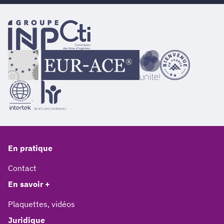
En pratique
Contact
En savoir +
Plaquettes, vidéos
Juridique