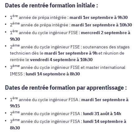
Dates de rentrée formation initiale :
ère
1
année de prépa intégrée :
mardi 1er septembre à 9h30
ème
2
année de prépa intégrée :
mardi 1er septembre à 10h30
ère
1
année du cycle ingénieur FISE :
mercredi 2 septembre à
9h30
ème
2
année du cycle ingénieur FISE : soutenances des stages
technicien dès le
mardi 1er septembre à 9h
et réunion de
rentrée le
vendredi 4 septembre à 10h30
ème
3
année du cycle ingénieur FISE et master international
IMESS :
lundi 14 septembre à 8h30
Dates de rentrée formation par apprentissage :
ère
1
année du cycle ingénieur FISA :
mardi 1er septembre à
9h15
ème
2
année du cycle ingénieur FISA :
lundi 31 août à 14h
ème
3
année du cycle ingénieur FISA :
lundi 14 septembre à
8h30