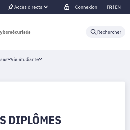
Accès directs
Connexion
FR
EN
cybersécurisés
Rechercher
ises
Vie étudiante
S DIPLÔMES