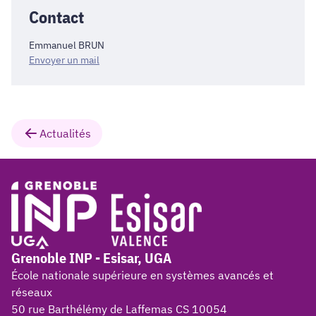
Contact
Emmanuel BRUN
Envoyer un mail
Actualités
Grenoble INP - Esisar, UGA
École nationale supérieure en systèmes avancés et
réseaux
50 rue Barthélémy de Laffemas CS 10054