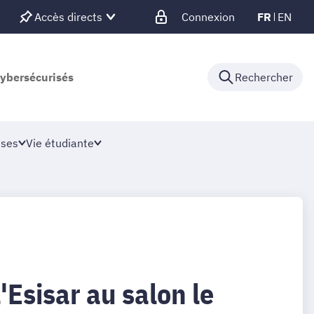
Accès directs
Connexion
FR
EN
cybersécurisés
Rechercher
ises
Vie étudiante
'Esisar au salon le