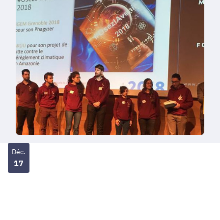
Déc.
17