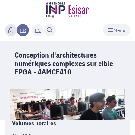
Menu
FR
EN
Conception d'architectures
numériques complexes sur cible
FPGA - 4AMCE410
Informations
Volumes horaires