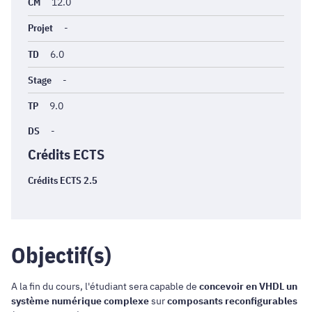
générales
CM
12.0
Projet
-
TD
6.0
Stage
-
TP
9.0
DS
-
Crédits ECTS
Crédits ECTS 2.5
Objectif(s)
A la fin du cours, l'étudiant sera capable de
concevoir en VHDL un
système numérique complexe
sur
composants reconfigurables