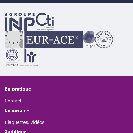
En pratique
Contact
En savoir +
Plaquettes, vidéos
Juridique