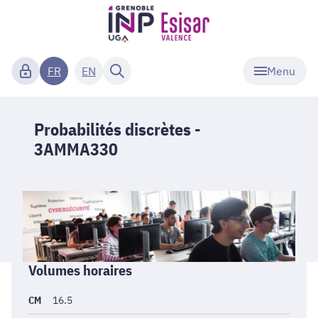
Menu
FR
EN
Probabilités discrètes -
3AMMA330
Informations
Volumes horaires
générales
CM
16.5